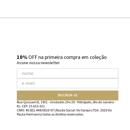
10%
OFF na primeira compra em coleção
Assine nossa newsletter
INSCREVA-SE
Rua Quissamã, 1931 - Unidades 19 e 20 - Petrópolis, Rio de Janeiro -
RJ. CEP: 25.615-531
CNPJ: 40.832.444/0010-07 | Razão Social: Vix Varejo LTDA. 2020 Vix
Paula Hermanny todos os direitos reservados.