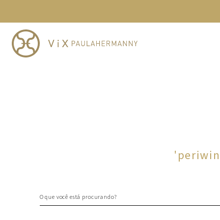
TERMOS MAIS BUSCADOS
1
º
cheeky
2
º
vestido
3
º
maio
4
º
biquini
5
º
vestido curto
6
º
calcinha
7
º
vestidos
8
º
saida
'
periwin
9
º
top
10
º
verde
O que você está procurando?
TERMOS MAIS BUSCADOS