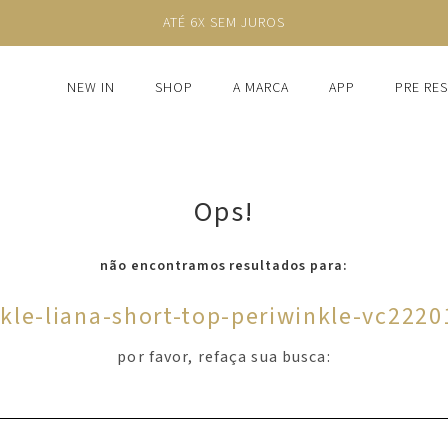
ATÉ 6X SEM JUROS
NEW IN
SHOP
A MARCA
APP
PRE RE
Ops!
não encontramos resultados para:
kle-liana-short-top-periwinkle-vc222
por favor, refaça sua busca: