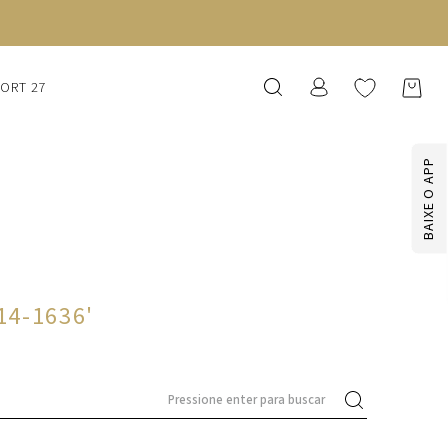
SORT 27
BAIXE O APP
014-1636
'