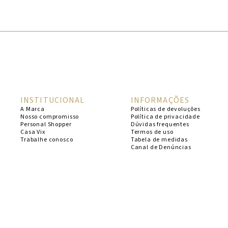
1
º
cheeky
2
º
vestido
3
º
maio
4
º
biquini
5
º
vestido curto
INSTITUCIONAL
INFORMAÇÕES
6
º
calcinha
A Marca
Políticas de devoluções
Nosso compromisso
Política de privacidade
7
º
vestidos
Personal Shopper
Dúvidas frequentes
Casa Vix
Termos de uso
8
º
saida
Trabalhe conosco
Tabela de medidas
Canal de Denúncias
9
º
top
10
º
verde