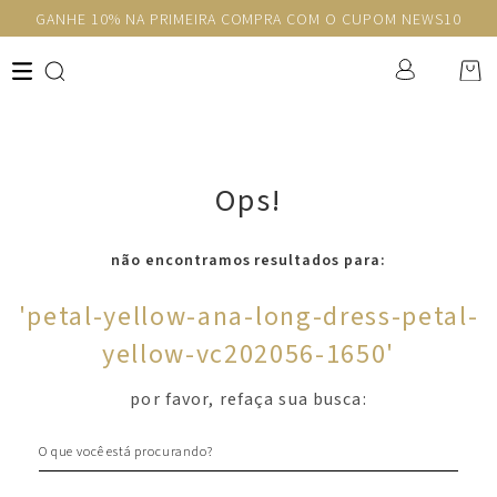
GANHE 10% NA PRIMEIRA COMPRA COM O CUPOM NEWS10
Ops!
não encontramos resultados para:
'
petal-yellow-ana-long-dress-petal-
yellow-vc202056-1650
'
por favor, refaça sua busca:
O que você está procurando?