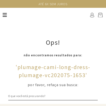
ATÉ 6X SEM JUROS
Ops!
não encontramos resultados para:
'
plumage-cami-long-dress-
plumage-vc202075-1653
'
por favor, refaça sua busca:
O que você está procurando?