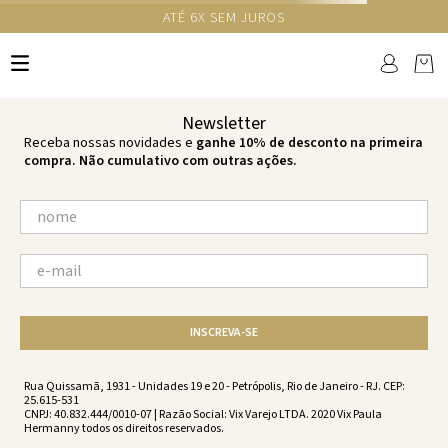
GANHE 10% NA PRIMEIRA COMPRA COM O CUPOM NEWS10
Ops!
não encontramos resultados para:
'
plumage-ripple-tie-plumage-
vc201134-1653
'
por favor, refaça sua busca:
O que você está procurando?