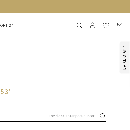
SORT 27
BAIXE O APP
653
'