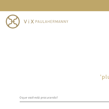
TERMOS MAIS BUSCADOS
1
º
cheeky
2
º
vestido
3
º
maio
4
º
biquini
5
º
vestido curto
6
º
calcinha
7
º
vestidos
8
º
saida
'
pl
9
º
top
10
º
verde
O que você está procurando?
TERMOS MAIS BUSCADOS