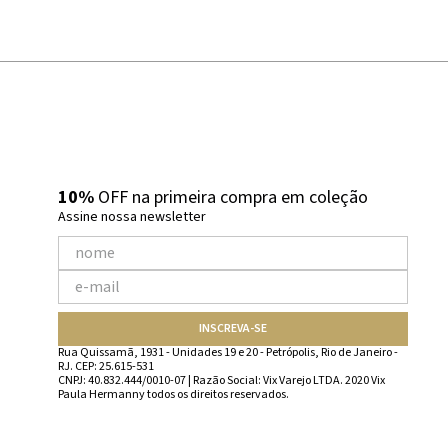
10%
OFF na primeira compra em coleção
Assine nossa newsletter
INSCREVA-SE
Rua Quissamã, 1931 - Unidades 19 e 20 - Petrópolis, Rio de Janeiro -
RJ. CEP: 25.615-531
CNPJ: 40.832.444/0010-07 | Razão Social: Vix Varejo LTDA. 2020 Vix
Paula Hermanny todos os direitos reservados.