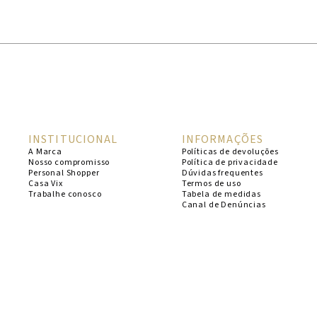
1
º
cheeky
2
º
vestido
3
º
maio
4
º
biquini
5
º
vestido curto
INSTITUCIONAL
INFORMAÇÕES
6
º
calcinha
A Marca
Políticas de devoluções
Nosso compromisso
Política de privacidade
7
º
vestidos
Personal Shopper
Dúvidas frequentes
Casa Vix
Termos de uso
8
º
saida
Trabalhe conosco
Tabela de medidas
Canal de Denúncias
9
º
top
10
º
verde