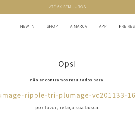
ATÉ 6X SEM JUROS
NEW IN
SHOP
A MARCA
APP
PRE RE
Ops!
não encontramos resultados para:
umage-ripple-tri-plumage-vc201133-1
por favor, refaça sua busca: