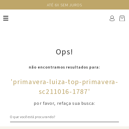
ATÉ 6X SEM JUROS
Ops!
não encontramos resultados para:
'
primavera-luiza-top-primavera-
sc211016-1787
'
por favor, refaça sua busca:
O que você está procurando?