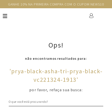
GANHE 10% NA PRIMEIRA COMPRA COM O CUPOM NEWS10
Ops!
não encontramos resultados para:
'
prya-black-asha-tri-prya-black-
vc221324-1913
'
por favor, refaça sua busca:
O que você está procurando?