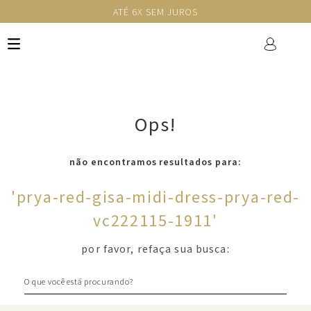
ATÉ 6X SEM JUROS
Ops!
não encontramos resultados para:
'
prya-red-gisa-midi-dress-prya-red-
vc222115-1911
'
por favor, refaça sua busca:
O que você está procurando?