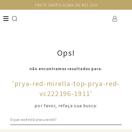
FRETE GRÁTIS ACIMA DE R$1.250
Ops!
não encontramos resultados para:
'
prya-red-mirella-top-prya-red-
vc222196-1911
'
por favor, refaça sua busca:
O que você está procurando?