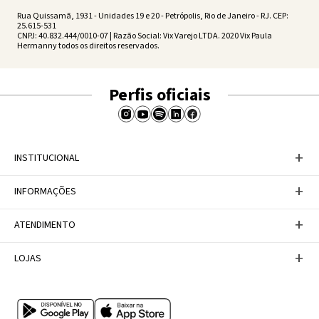
Rua Quissamã, 1931 - Unidades 19 e 20 - Petrópolis, Rio de Janeiro - RJ. CEP:
25.615-531
CNPJ: 40.832.444/0010-07 | Razão Social: Vix Varejo LTDA. 2020 Vix Paula
Hermanny todos os direitos reservados.
Perfis oficiais
+
INSTITUCIONAL
Baixe nosso APP
+
INFORMAÇÕES
A Marca
Nosso compromisso
Casa Vix
Políticas de Devoluções
+
ATENDIMENTO
Trabalhe conosco
Política de Privacidade
Dúvidas Frequentes
Termos de Uso
Fale conosco
+
LOJAS
Tabela de Medidas
Personal Shopper
Canal de Denúncias
Central de atendimento
Confira nossos endereços
Internacional
Multimarcas