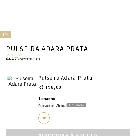
1/4
PULSEIRA ADARA PRATA
Referência
:
VA263036_1000
Pulseira Adara Prata
R$ 198,00
Tamanho:
Novidade
Provador Virtual
UN
ADICIONAR À SACOLA