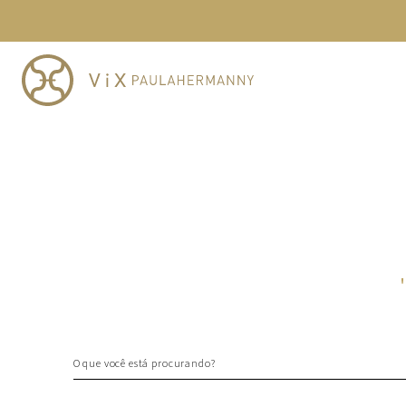
TERMOS MAIS BUSCADOS
1
º
cheeky
2
º
vestido
3
º
maio
4
º
biquini
5
º
vestido curto
6
º
calcinha
7
º
vestidos
8
º
saida
9
º
top
10
º
verde
O que você está procurando?
TERMOS MAIS BUSCADOS