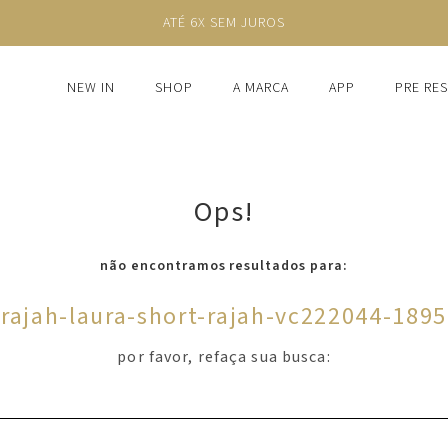
ATÉ 6X SEM JUROS
NEW IN
SHOP
A MARCA
APP
PRE RE
Ops!
não encontramos resultados para:
'
rajah-laura-short-rajah-vc222044-1895
por favor, refaça sua busca: