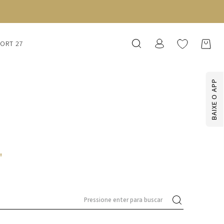
SORT 27
BAIXE O APP
'