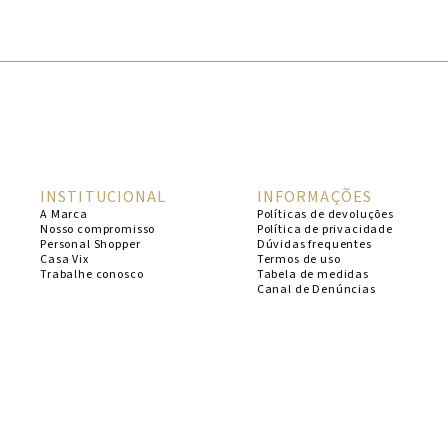
1
º
cheeky
2
º
vestido
3
º
maio
4
º
biquini
5
º
vestido curto
INSTITUCIONAL
INFORMAÇÕES
6
º
calcinha
A Marca
Políticas de devoluções
Nosso compromisso
Política de privacidade
7
º
vestidos
Personal Shopper
Dúvidas frequentes
Casa Vix
Termos de uso
8
º
saida
Trabalhe conosco
Tabela de medidas
Canal de Denúncias
9
º
top
10
º
verde