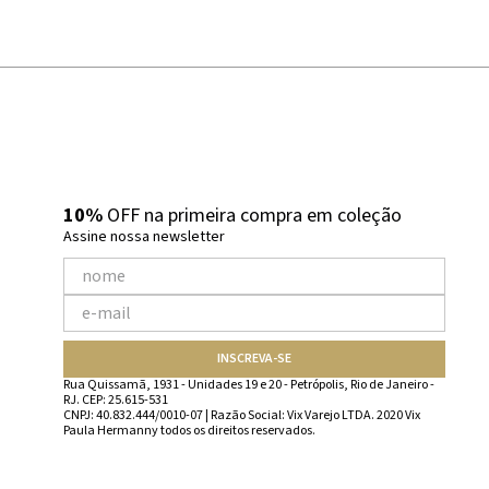
10%
OFF na primeira compra em coleção
Assine nossa newsletter
INSCREVA-SE
Rua Quissamã, 1931 - Unidades 19 e 20 - Petrópolis, Rio de Janeiro -
RJ. CEP: 25.615-531
CNPJ: 40.832.444/0010-07 | Razão Social: Vix Varejo LTDA. 2020 Vix
Paula Hermanny todos os direitos reservados.