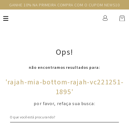
GANHE 10% NA PRIMEIRA COMPRA COM O CUPOM NEWS10
Ops!
não encontramos resultados para:
'
rajah-mia-bottom-rajah-vc221251-
1895
'
por favor, refaça sua busca:
O que você está procurando?