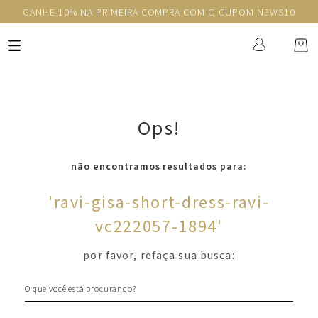
GANHE 10% NA PRIMEIRA COMPRA COM O CUPOM NEWS10
Ops!
não encontramos resultados para:
'
ravi-gisa-short-dress-ravi-
vc222057-1894
'
por favor, refaça sua busca:
O que você está procurando?