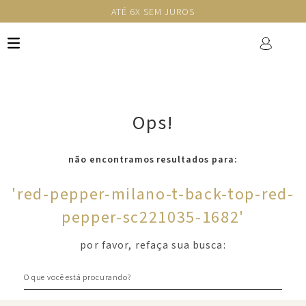
ATÉ 6X SEM JUROS
Ops!
não encontramos resultados para:
'
red-pepper-milano-t-back-top-red-
pepper-sc221035-1682
'
por favor, refaça sua busca:
O que você está procurando?