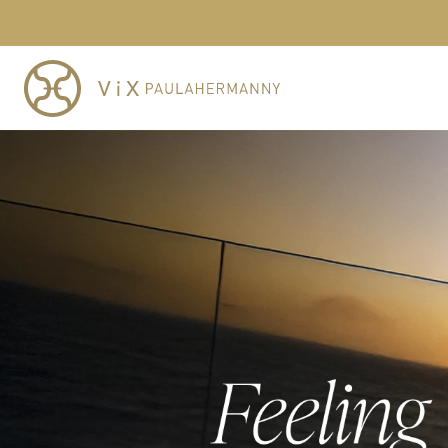
GANHE
TERMOS MAIS BUSCADOS
1
º
cheeky
2
º
vestido
3
º
maio
4
º
vestidos
5
º
biquini
6
º
vestido curto
7
º
calcinha
8
º
saida
9
º
top
10
º
top tri