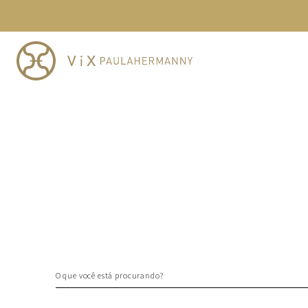
TERMOS MAIS BUSCADOS
1
º
cheeky
2
º
vestido
3
º
maio
4
º
biquini
5
º
calcinha
6
º
vestido curto
7
º
saida
8
º
verde
9
º
vestidos
10
º
top
O que você está procurando?
TERMOS MAIS BUSCADOS