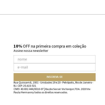
10%
OFF na primeira compra em coleção
Assine nossa newsletter
INSCREVA-SE
Rua Quissamã, 1931 - Unidades 19 e 20 - Petrópolis, Rio de Janeiro -
RJ. CEP: 25.615-531
CNPJ: 40.832.444/0010-07 | Razão Social: Vix Varejo LTDA. 2020 Vix
Paula Hermanny todos os direitos reservados.