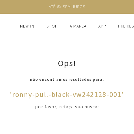
ATÉ 6X SEM JUROS
NEW IN
SHOP
A MARCA
APP
PRE RE
Ops!
não encontramos resultados para:
'
ronny-pull-black-vw242128-001
'
por favor, refaça sua busca: