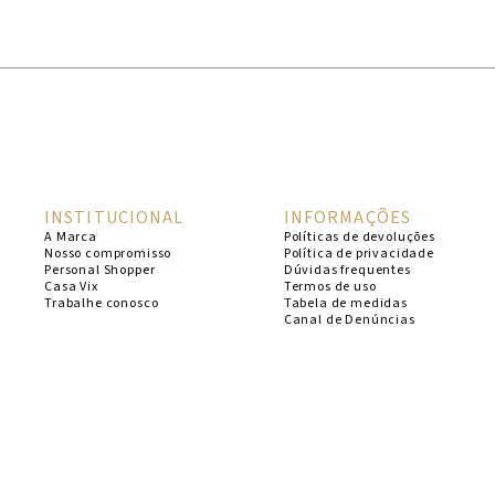
1
º
cheeky
2
º
vestido
3
º
maio
4
º
biquini
5
º
calcinha
INSTITUCIONAL
INFORMAÇÕES
6
º
vestido curto
A Marca
Políticas de devoluções
Nosso compromisso
Política de privacidade
7
º
saida
Personal Shopper
Dúvidas frequentes
Casa Vix
Termos de uso
8
º
verde
Trabalhe conosco
Tabela de medidas
Canal de Denúncias
9
º
vestidos
10
º
top