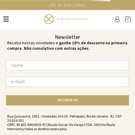
GANHE 10% NA PRIMEIRA COMPRA COM O CUPOM NEWS10
Ops!
não encontramos resultados para:
'
rose-tea-dune-fany-detail-rose-
tea-vc201131-1635
'
por favor, refaça sua busca:
O que você está procurando?