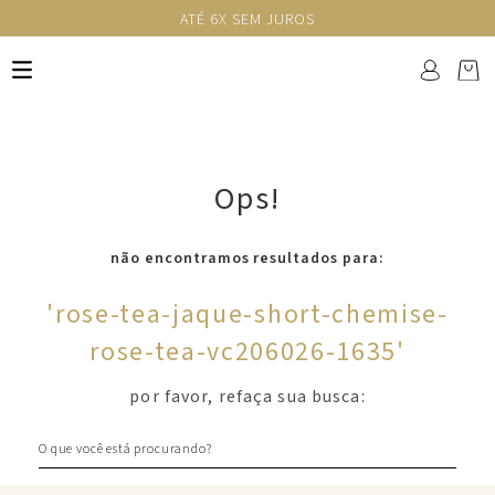
ATÉ 6X SEM JUROS
Ops!
não encontramos resultados para:
'
rose-tea-jaque-short-chemise-
rose-tea-vc206026-1635
'
por favor, refaça sua busca:
O que você está procurando?