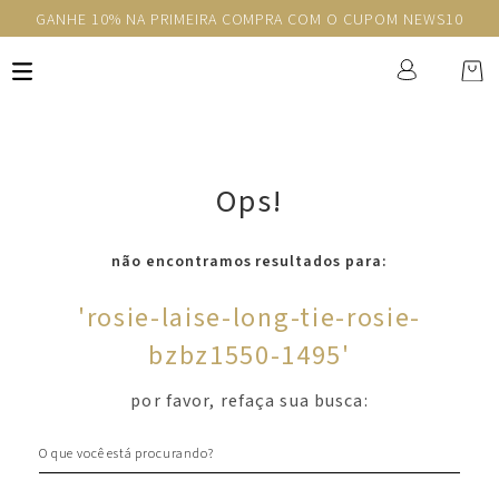
GANHE 10% NA PRIMEIRA COMPRA COM O CUPOM NEWS10
Ops!
não encontramos resultados para:
'
rosie-laise-long-tie-rosie-
bzbz1550-1495
'
por favor, refaça sua busca:
O que você está procurando?