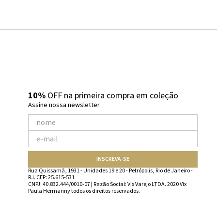
10%
OFF na primeira compra em coleção
Assine nossa newsletter
INSCREVA-SE
Rua Quissamã, 1931 - Unidades 19 e 20 - Petrópolis, Rio de Janeiro -
RJ. CEP: 25.615-531
CNPJ: 40.832.444/0010-07 | Razão Social: Vix Varejo LTDA. 2020 Vix
Paula Hermanny todos os direitos reservados.