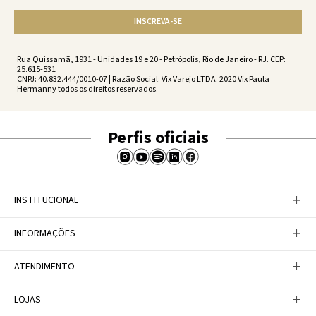
INSCREVA-SE
Rua Quissamã, 1931 - Unidades 19 e 20 - Petrópolis, Rio de Janeiro - RJ. CEP:
25.615-531
CNPJ: 40.832.444/0010-07 | Razão Social: Vix Varejo LTDA. 2020 Vix Paula
Hermanny todos os direitos reservados.
Perfis oficiais
+
INSTITUCIONAL
Baixe nosso APP
+
INFORMAÇÕES
A Marca
Nosso compromisso
Casa Vix
Políticas de Devoluções
+
ATENDIMENTO
Trabalhe conosco
Política de Privacidade
Dúvidas Frequentes
Termos de Uso
Fale conosco
+
LOJAS
Tabela de Medidas
Personal Shopper
Canal de Denúncias
Central de atendimento