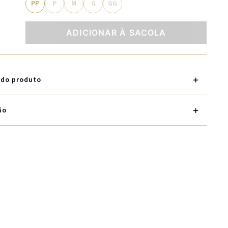
PP
P
M
G
GG
ADICIONAR À SACOLA
 do produto
ão