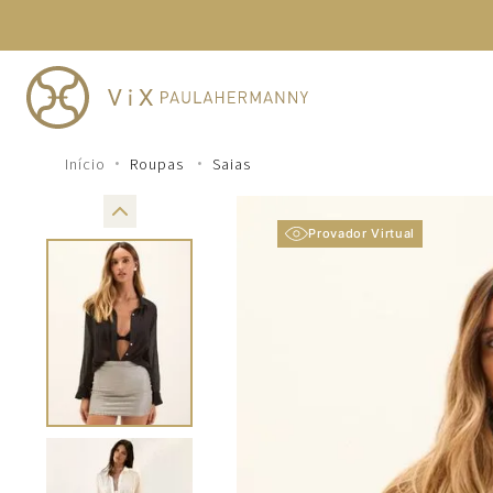
TERMOS MAIS BUSCADOS
1
º
cheeky
2
º
vestido
3
º
maio
Roupas
Saias
4
º
vestidos
5
º
vestido curto
Provador Virtual
6
º
biquini
7
º
calcinha
8
º
saida
9
º
top
10
º
verde