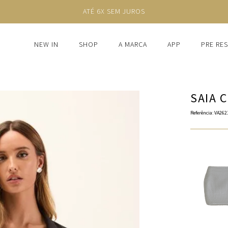
ATÉ 6X SEM JUROS
NEW IN
SHOP
A MARCA
APP
PRE RE
SAIA 
Referência
:
VA262