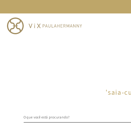
RETE GRÁTIS ACIMA DE R$1.250
TERMOS MAIS BUSCADOS
1
º
cheeky
2
º
vestido
3
º
maio
4
º
biquini
5
º
calcinha
6
º
vestido curto
7
º
top
8
º
verde
'
saia-c
9
º
saida
10
º
top tri
O que você está procurando?
TERMOS MAIS BUSCADOS