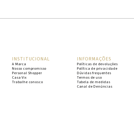
1
º
cheeky
2
º
vestido
3
º
maio
4
º
biquini
5
º
calcinha
INSTITUCIONAL
INFORMAÇÕES
6
º
vestido curto
A Marca
Políticas de devoluções
Nosso compromisso
Política de privacidade
7
º
top
Personal Shopper
Dúvidas frequentes
Casa Vix
Termos de uso
8
º
verde
Trabalhe conosco
Tabela de medidas
Canal de Denúncias
9
º
saida
10
º
top tri