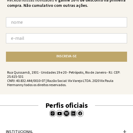
Receba nossas novidades e
ganhe 10% de desconto na primeira
compra. Não cumulativo com outras ações.
INSCREVA-SE
Rua Quissamã, 1931 - Unidades 19 e 20 - Petrópolis, Rio de Janeiro - RJ. CEP:
25.615-531
CNPJ: 40.832.444/0010-07 | Razão Social: Vix Varejo LTDA. 2020 Vix Paula
Hermanny todos os direitos reservados.
Perfis oficiais
+
INSTITUCIONAL