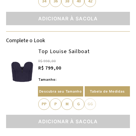
34
36
38
40
42
ADICIONAR À SACOLA
Complete o Look
Top Louise Sailboat
R$ 998,00
R$ 799,00
Tamanho:
Descubra seu Tamanho
Tabela de Medidas
PP
P
M
G
GG
ADICIONAR À SACOLA