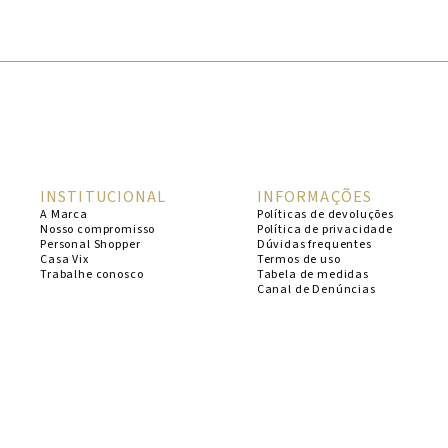
1
º
cheeky
2
º
vestido
3
º
maio
4
º
vestidos
5
º
biquini
INSTITUCIONAL
INFORMAÇÕES
6
º
vestido curto
A Marca
Políticas de devoluções
Nosso compromisso
Política de privacidade
7
º
calcinha
Personal Shopper
Dúvidas frequentes
Casa Vix
Termos de uso
8
º
saida
Trabalhe conosco
Tabela de medidas
Canal de Denúncias
9
º
top
10
º
top tri