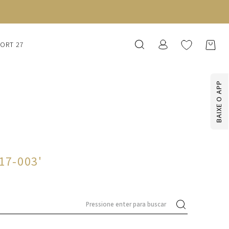
SORT 27
BAIXE O APP
117-003
'