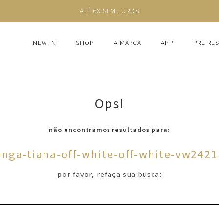
ATÉ 6X SEM JUROS
NEW IN
SHOP
A MARCA
APP
PRE RE
Ops!
não encontramos resultados para:
onga-tiana-off-white-off-white-vw242
por favor, refaça sua busca: