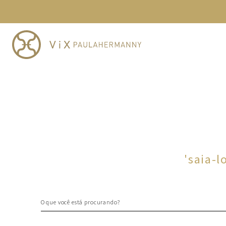
TERMOS MAIS BUSCADOS
1
º
cheeky
2
º
vestido
3
º
maio
4
º
vestidos
5
º
biquini
6
º
vestido curto
7
º
calcinha
8
º
saida
'
saia-l
9
º
top
10
º
top tri
O que você está procurando?
TERMOS MAIS BUSCADOS