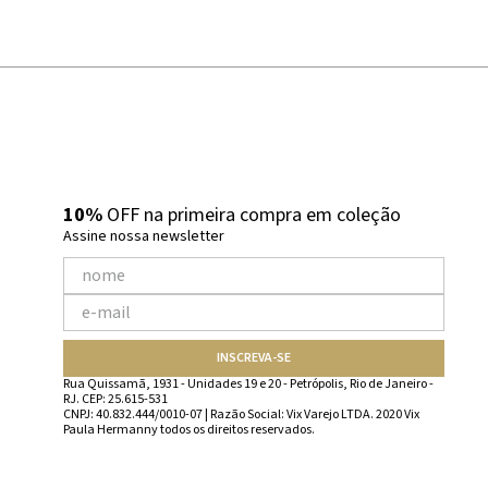
10%
OFF na primeira compra em coleção
Assine nossa newsletter
INSCREVA-SE
Rua Quissamã, 1931 - Unidades 19 e 20 - Petrópolis, Rio de Janeiro -
RJ. CEP: 25.615-531
CNPJ: 40.832.444/0010-07 | Razão Social: Vix Varejo LTDA. 2020 Vix
Paula Hermanny todos os direitos reservados.