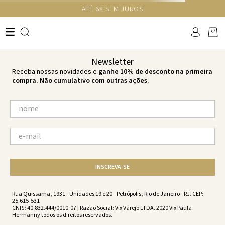
GANHE 10% NA PRIMEIRA COMPRA COM O CUPOM NEWS10
Ops!
não encontramos resultados para:
'
saia-longa-vicky-agatha-agatha-
vw222024-1989
'
por favor, refaça sua busca:
O que você está procurando?