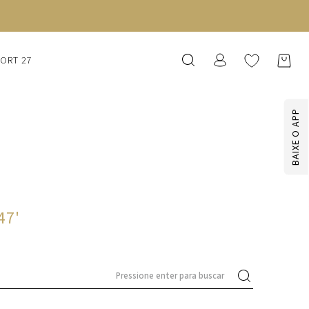
SORT 27
BAIXE O APP
47
'