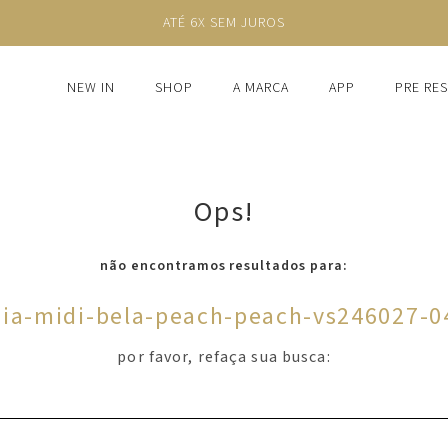
ATÉ 6X SEM JUROS
NEW IN
SHOP
A MARCA
APP
PRE RE
Ops!
não encontramos resultados para:
aia-midi-bela-peach-peach-vs246027-0
por favor, refaça sua busca: