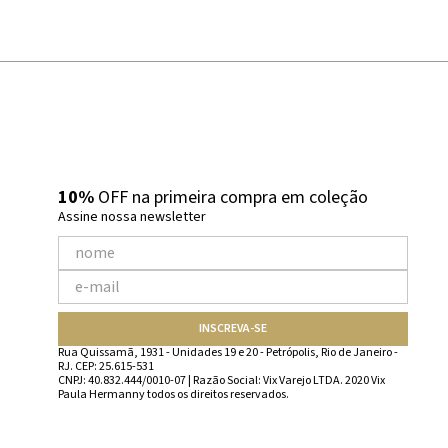
10%
OFF na primeira compra em coleção
Assine nossa newsletter
INSCREVA-SE
Rua Quissamã, 1931 - Unidades 19 e 20 - Petrópolis, Rio de Janeiro -
RJ. CEP: 25.615-531
CNPJ: 40.832.444/0010-07 | Razão Social: Vix Varejo LTDA. 2020 Vix
Paula Hermanny todos os direitos reservados.