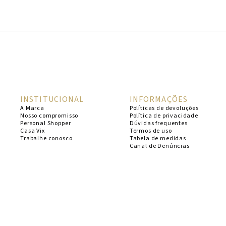
1
º
cheeky
2
º
vestido
3
º
maio
4
º
vestidos
5
º
biquini
INSTITUCIONAL
INFORMAÇÕES
6
º
vestido curto
A Marca
Políticas de devoluções
Nosso compromisso
Política de privacidade
7
º
calcinha
Personal Shopper
Dúvidas frequentes
Casa Vix
Termos de uso
8
º
saida
Trabalhe conosco
Tabela de medidas
Canal de Denúncias
9
º
top
10
º
top tri