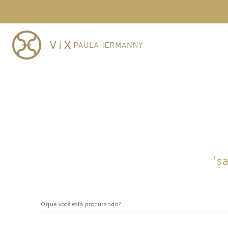
TERMOS MAIS BUSCADOS
1
º
cheeky
2
º
vestido
3
º
maio
4
º
vestidos
5
º
biquini
6
º
vestido curto
7
º
calcinha
8
º
saida
'
s
9
º
top
10
º
top tri
O que você está procurando?
TERMOS MAIS BUSCADOS