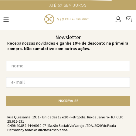
ATÉ 6X SEM JUROS
TERMOS MAIS BUSCADOS
1
º
cheeky
2
º
vestido
Newsletter
3
º
maio
Receba nossas novidades e
ganhe 10% de desconto na primeira
compra. Não cumulativo com outras ações.
4
º
vestidos
5
º
biquini
6
º
vestido curto
7
º
calcinha
8
º
saida
INSCREVA-SE
9
º
top
10
º
top tri
Rua Quissamã, 1931 - Unidades 19 e 20 - Petrópolis, Rio de Janeiro - RJ. CEP:
25.615-531
CNPJ: 40.832.444/0010-07 | Razão Social: Vix Varejo LTDA. 2020 Vix Paula
Hermanny todos os direitos reservados.