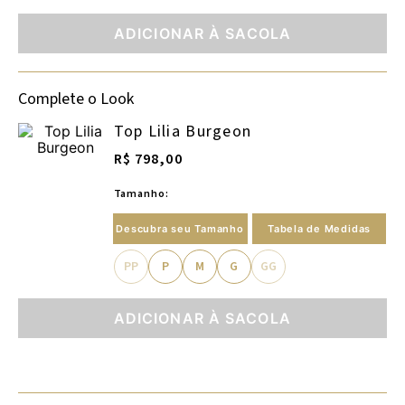
ADICIONAR À SACOLA
Complete o Look
Top Lilia Burgeon
R$ 798,00
Tamanho:
Descubra seu Tamanho
Tabela de Medidas
PP
P
M
G
GG
ADICIONAR À SACOLA