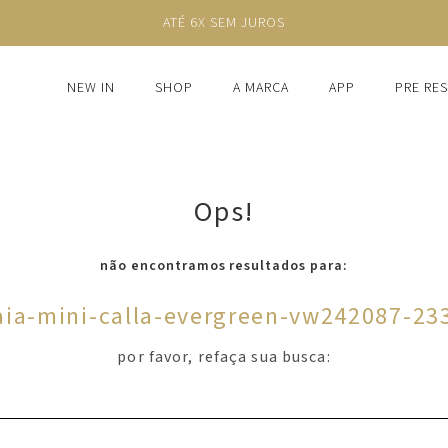
ATÉ 6X SEM JUROS
NEW IN
SHOP
A MARCA
APP
PRE RE
Ops!
não encontramos resultados para:
aia-mini-calla-evergreen-vw242087-23
por favor, refaça sua busca: