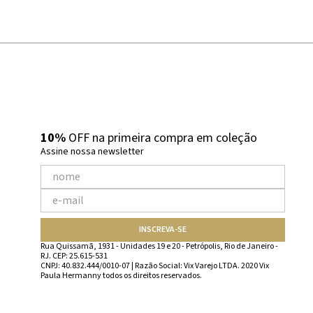
10%
OFF na primeira compra em coleção
Assine nossa newsletter
INSCREVA-SE
Rua Quissamã, 1931 - Unidades 19 e 20 - Petrópolis, Rio de Janeiro -
RJ. CEP: 25.615-531
CNPJ: 40.832.444/0010-07 | Razão Social: Vix Varejo LTDA. 2020 Vix
Paula Hermanny todos os direitos reservados.