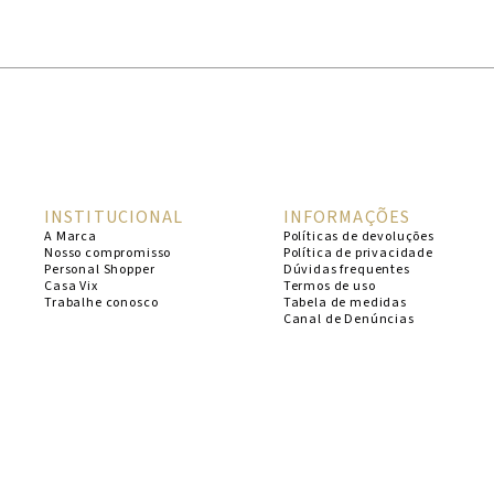
1
º
cheeky
2
º
vestido
3
º
maio
4
º
biquini
5
º
vestido curto
INSTITUCIONAL
INFORMAÇÕES
6
º
calcinha
A Marca
Políticas de devoluções
Nosso compromisso
Política de privacidade
7
º
vestidos
Personal Shopper
Dúvidas frequentes
Casa Vix
Termos de uso
8
º
saida
Trabalhe conosco
Tabela de medidas
Canal de Denúncias
9
º
top
10
º
verde