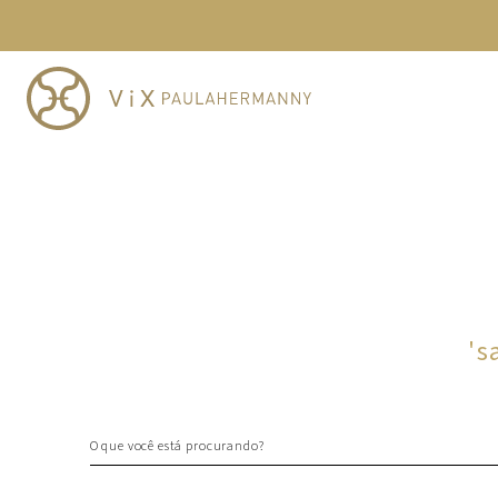
TERMOS MAIS BUSCADOS
1
º
cheeky
2
º
vestido
3
º
maio
4
º
biquini
5
º
vestido curto
6
º
calcinha
7
º
vestidos
8
º
saida
'
s
9
º
top
10
º
verde
O que você está procurando?
TERMOS MAIS BUSCADOS