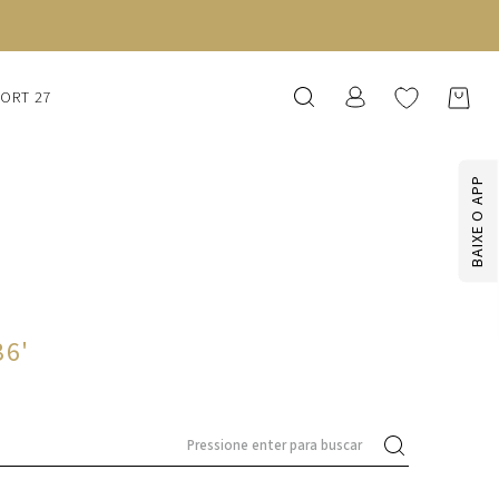
SORT 27
BAIXE O APP
36
'