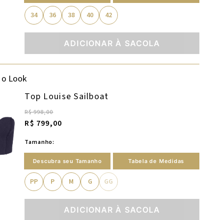
34
36
38
40
42
ADICIONAR À SACOLA
 o Look
Top Louise Sailboat
R$ 998,00
R$ 799,00
Tamanho:
Descubra seu Tamanho
Tabela de Medidas
PP
P
M
G
GG
ADICIONAR À SACOLA