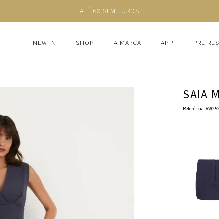
FRETE GRÁTIS ACIMA DE R$1.250
NEW IN
SHOP
A MARCA
APP
PRE RE
SAIA 
Referência
:
VW252