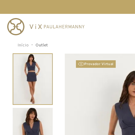
TERMOS MAIS BUSCADOS
1
º
cheeky
2
º
vestido
3
º
maio
Outlet
4
º
vestidos
5
º
vestido curto
Provador Virtual
6
º
biquini
7
º
calcinha
8
º
saida
9
º
top
10
º
verde