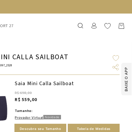
SORT 27
MINI CALLA SAILBOAT
097_2528
BAIXE O APP
Saia Mini Calla Sailboat
R$ 698,00
R$ 559,00
Tamanho:
Novidade
Provador Virtual
Descubra seu Tamanho
Tabela de Medidas