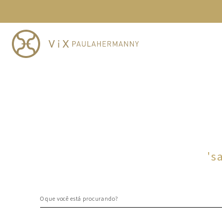
'
s
O que você está procurando?