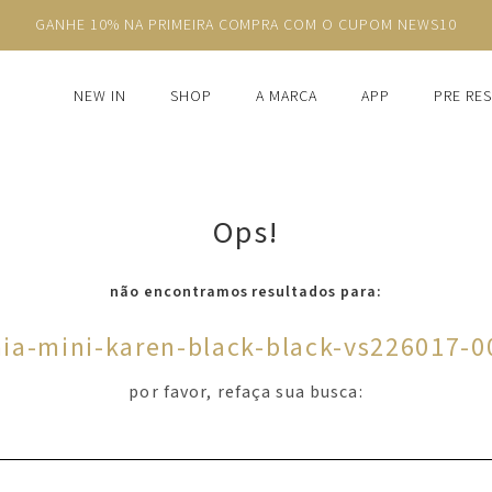
GANHE 10% NA PRIMEIRA COMPRA COM O CUPOM NEWS10
NEW IN
SHOP
A MARCA
APP
PRE RE
Ops!
não encontramos resultados para:
aia-mini-karen-black-black-vs226017-0
por favor, refaça sua busca: