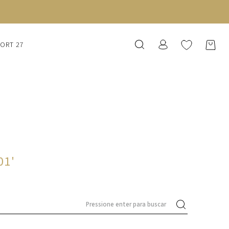
SORT 27
01
'