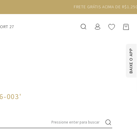
SORT 27
BAIXE O APP
06-003
'