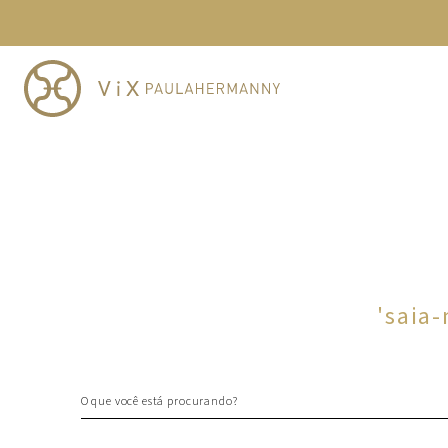
TERMOS MAIS BUSCADOS
1
º
cheeky
2
º
vestido
3
º
maio
4
º
biquini
5
º
vestido curto
6
º
calcinha
7
º
vestidos
8
º
saida
'
saia-
9
º
top
10
º
verde
O que você está procurando?
TERMOS MAIS BUSCADOS