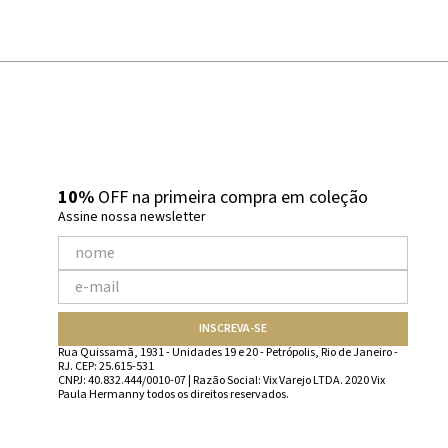
10%
OFF na primeira compra em coleção
Assine nossa newsletter
INSCREVA-SE
Rua Quissamã, 1931 - Unidades 19 e 20 - Petrópolis, Rio de Janeiro -
RJ. CEP: 25.615-531
CNPJ: 40.832.444/0010-07 | Razão Social: Vix Varejo LTDA. 2020 Vix
Paula Hermanny todos os direitos reservados.