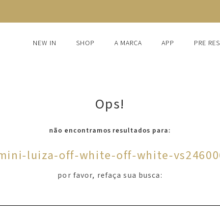
FRETE GRÁTIS ACIMA DE R$1.250
NEW IN
SHOP
A MARCA
APP
PRE RE
Ops!
não encontramos resultados para:
mini-luiza-off-white-off-white-vs2460
por favor, refaça sua busca: