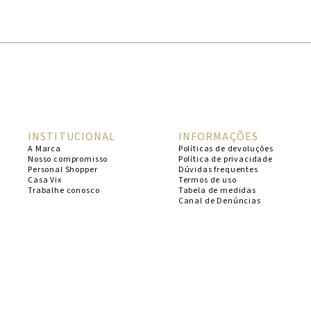
1
º
cheeky
2
º
vestido
3
º
maio
4
º
biquini
5
º
vestido curto
INSTITUCIONAL
INFORMAÇÕES
6
º
calcinha
A Marca
Políticas de devoluções
Nosso compromisso
Política de privacidade
7
º
vestidos
Personal Shopper
Dúvidas frequentes
Casa Vix
Termos de uso
8
º
saida
Trabalhe conosco
Tabela de medidas
Canal de Denúncias
9
º
top
10
º
verde