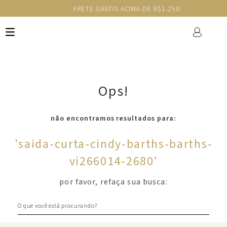
FRETE GRÁTIS ACIMA DE R$1.250
Ops!
não encontramos resultados para:
'
saida-curta-cindy-barths-barths-
vi266014-2680
'
por favor, refaça sua busca:
O que você está procurando?