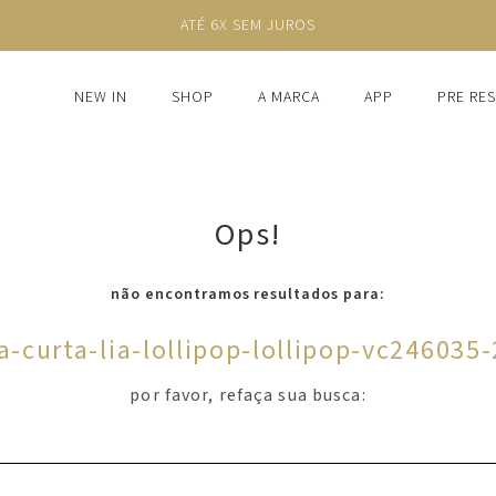
ATÉ 6X SEM JUROS
NEW IN
SHOP
A MARCA
APP
PRE RE
Ops!
não encontramos resultados para:
a-curta-lia-lollipop-lollipop-vc246035
por favor, refaça sua busca: