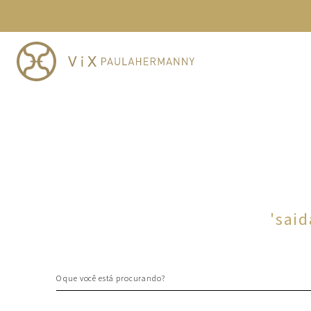
TERMOS MAIS BUSCADOS
1
º
cheeky
2
º
vestido
3
º
maio
4
º
biquini
5
º
calcinha
6
º
vestido curto
7
º
saida
8
º
verde
'
said
9
º
vestidos
10
º
top
O que você está procurando?
TERMOS MAIS BUSCADOS