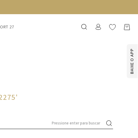
SORT 27
BAIXE O APP
-2275
'