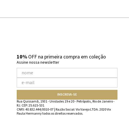
10%
OFF na primeira compra em coleção
Assine nossa newsletter
INSCREVA-SE
Rua Quissamã, 1931 - Unidades 19 e 20 - Petrópolis, Rio de Janeiro -
RJ. CEP: 25.615-531
CNPJ: 40.832.444/0010-07 | Razão Social: Vix Varejo LTDA. 2020 Vix
Paula Hermanny todos os direitos reservados.