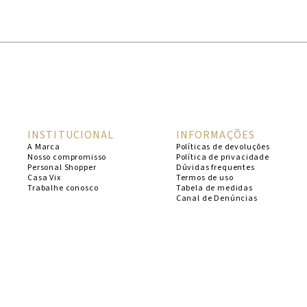
1
º
cheeky
2
º
vestido
3
º
maio
4
º
biquini
5
º
calcinha
INSTITUCIONAL
INFORMAÇÕES
6
º
vestido curto
A Marca
Políticas de devoluções
Nosso compromisso
Política de privacidade
7
º
saida
Personal Shopper
Dúvidas frequentes
Casa Vix
Termos de uso
8
º
verde
Trabalhe conosco
Tabela de medidas
Canal de Denúncias
9
º
vestidos
10
º
top