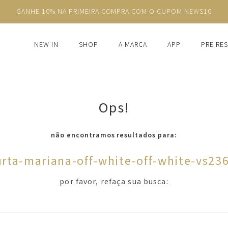
GANHE 10% NA PRIMEIRA COMPRA COM O CUPOM NEWS10
NEW IN
SHOP
A MARCA
APP
PRE RE
Ops!
não encontramos resultados para:
urta-mariana-off-white-off-white-vs23
por favor, refaça sua busca: