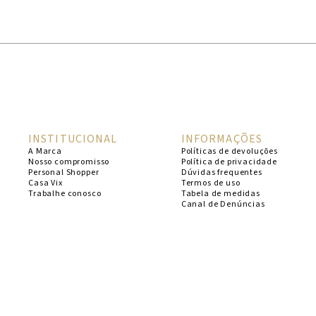
1
º
cheeky
2
º
vestido
3
º
maio
4
º
biquini
5
º
calcinha
INSTITUCIONAL
INFORMAÇÕES
6
º
vestido curto
A Marca
Políticas de devoluções
Nosso compromisso
Política de privacidade
7
º
saida
Personal Shopper
Dúvidas frequentes
Casa Vix
Termos de uso
8
º
verde
Trabalhe conosco
Tabela de medidas
Canal de Denúncias
9
º
vestidos
10
º
top