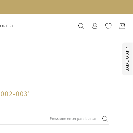
SORT 27
BAIXE O APP
6002-003
'