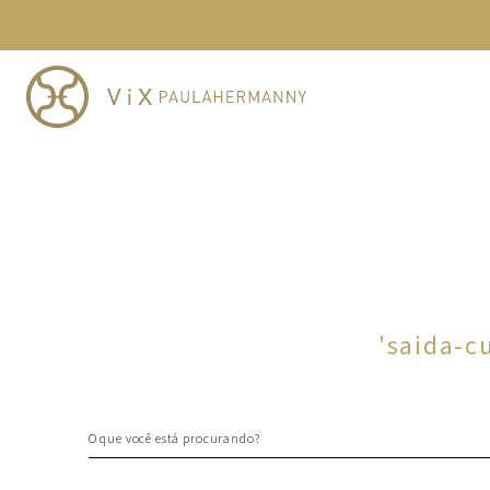
TERMOS MAIS BUSCADOS
1
º
cheeky
2
º
vestido
3
º
maio
4
º
biquini
5
º
calcinha
6
º
vestido curto
7
º
saida
8
º
verde
'
saida-c
9
º
vestidos
10
º
top
O que você está procurando?
TERMOS MAIS BUSCADOS