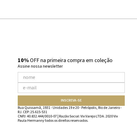
10%
OFF na primeira compra em coleção
Assine nossa newsletter
INSCREVA-SE
Rua Quissamã, 1931 - Unidades 19 e 20 - Petrópolis, Rio de Janeiro -
RJ. CEP: 25.615-531
CNPJ: 40.832.444/0010-07 | Razão Social: Vix Varejo LTDA. 2020 Vix
Paula Hermanny todos os direitos reservados.