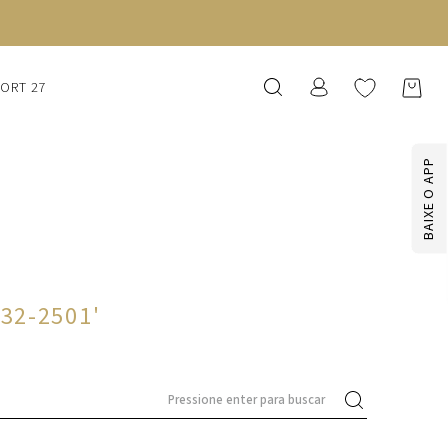
SORT 27
BAIXE O APP
032-2501
'