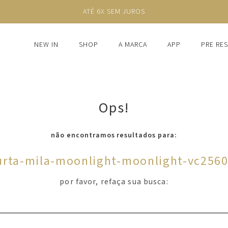
ATÉ 6X SEM JUROS
NEW IN
SHOP
A MARCA
APP
PRE RE
Ops!
não encontramos resultados para:
urta-mila-moonlight-moonlight-vc256
por favor, refaça sua busca: