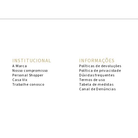
1
º
cheeky
2
º
vestido
3
º
maio
4
º
biquini
5
º
vestido curto
INSTITUCIONAL
INFORMAÇÕES
6
º
calcinha
A Marca
Políticas de devoluções
Nosso compromisso
Política de privacidade
7
º
vestidos
Personal Shopper
Dúvidas frequentes
Casa Vix
Termos de uso
8
º
saida
Trabalhe conosco
Tabela de medidas
Canal de Denúncias
9
º
top
10
º
verde