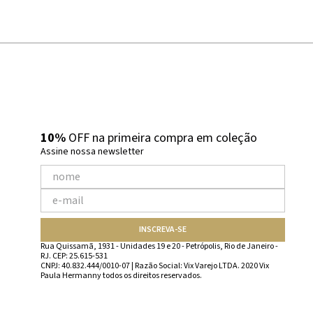
10%
OFF na primeira compra em coleção
Assine nossa newsletter
INSCREVA-SE
Rua Quissamã, 1931 - Unidades 19 e 20 - Petrópolis, Rio de Janeiro -
RJ. CEP: 25.615-531
CNPJ: 40.832.444/0010-07 | Razão Social: Vix Varejo LTDA. 2020 Vix
Paula Hermanny todos os direitos reservados.