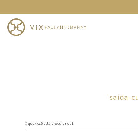
TERMOS MAIS BUSCADOS
1
º
cheeky
2
º
vestido
3
º
maio
4
º
biquini
5
º
vestido curto
6
º
calcinha
7
º
vestidos
8
º
saida
'
saida-c
9
º
top
10
º
verde
O que você está procurando?
TERMOS MAIS BUSCADOS