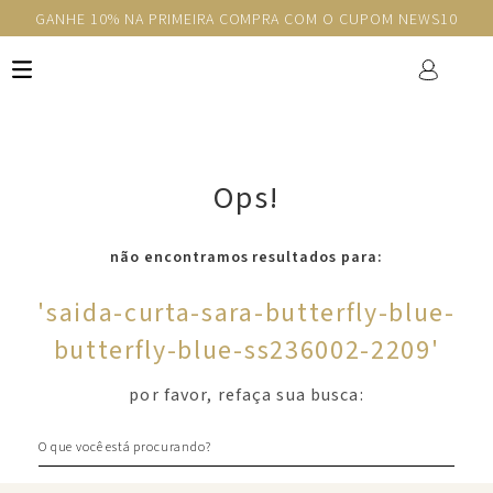
GANHE 10% NA PRIMEIRA COMPRA COM O CUPOM NEWS10
Ops!
não encontramos resultados para:
'
saida-curta-sara-butterfly-blue-
butterfly-blue-ss236002-2209
'
por favor, refaça sua busca:
O que você está procurando?