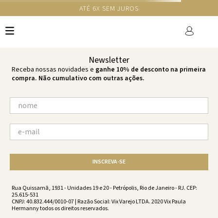
GANHE 10% NA PRIMEIRA COMPRA COM O CUPOM NEWS10
Ops!
não encontramos resultados para:
'
saida-curta-sofy-alile-alile-
es226002-1994
'
por favor, refaça sua busca:
O que você está procurando?