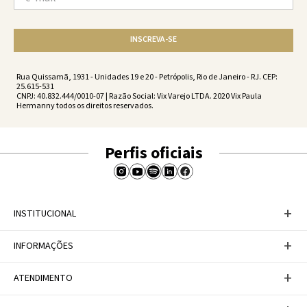
INSCREVA-SE
Rua Quissamã, 1931 - Unidades 19 e 20 - Petrópolis, Rio de Janeiro - RJ. CEP:
25.615-531
CNPJ: 40.832.444/0010-07 | Razão Social: Vix Varejo LTDA. 2020 Vix Paula
Hermanny todos os direitos reservados.
Perfis oficiais
+
INSTITUCIONAL
Baixe nosso APP
+
INFORMAÇÕES
A Marca
Nosso compromisso
Casa Vix
Políticas de Devoluções
+
ATENDIMENTO
Trabalhe conosco
Política de Privacidade
Dúvidas Frequentes
Termos de Uso
Fale conosco