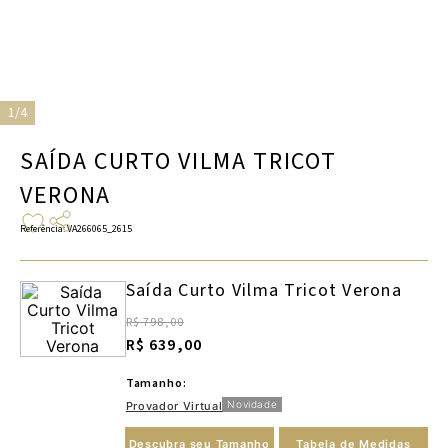
1/4
SAÍDA CURTO VILMA TRICOT
VERONA
Referência
:
VA266065_2615
Saída Curto Vilma Tricot Verona
R$ 798,00
R$ 639,00
Tamanho:
Novidade
Provador Virtual
Descubra seu Tamanho
Tabela de Medidas