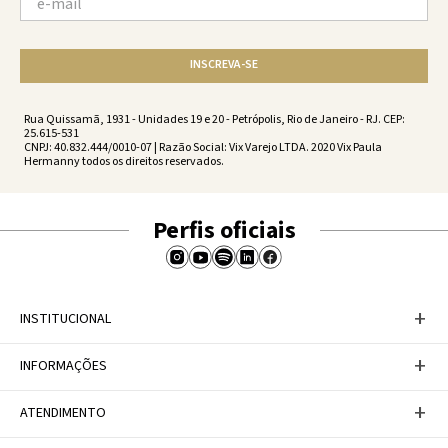
INSCREVA-SE
Rua Quissamã, 1931 - Unidades 19 e 20 - Petrópolis, Rio de Janeiro - RJ. CEP:
25.615-531
CNPJ: 40.832.444/0010-07 | Razão Social: Vix Varejo LTDA. 2020 Vix Paula
Hermanny todos os direitos reservados.
Perfis oficiais
+
INSTITUCIONAL
Baixe nosso APP
+
INFORMAÇÕES
A Marca
Nosso compromisso
Casa Vix
Políticas de Devoluções
+
ATENDIMENTO
Trabalhe conosco
Política de Privacidade
Dúvidas Frequentes
Termos de Uso
Fale conosco