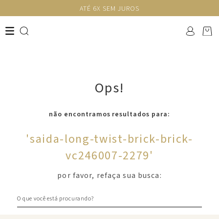
ATÉ 6X SEM JUROS
Ops!
não encontramos resultados para:
'
saida-long-twist-brick-brick-
vc246007-2279
'
por favor, refaça sua busca:
O que você está procurando?