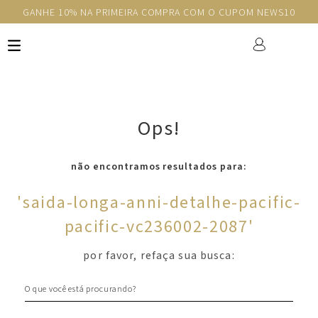
GANHE 10% NA PRIMEIRA COMPRA COM O CUPOM NEWS10
Ops!
não encontramos resultados para:
'
saida-longa-anni-detalhe-pacific-
pacific-vc236002-2087
'
por favor, refaça sua busca:
O que você está procurando?