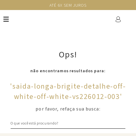
ATÉ 6X SEM JUROS
Ops!
não encontramos resultados para:
'
saida-longa-brigite-detalhe-off-
white-off-white-vs226012-003
'
por favor, refaça sua busca:
O que você está procurando?