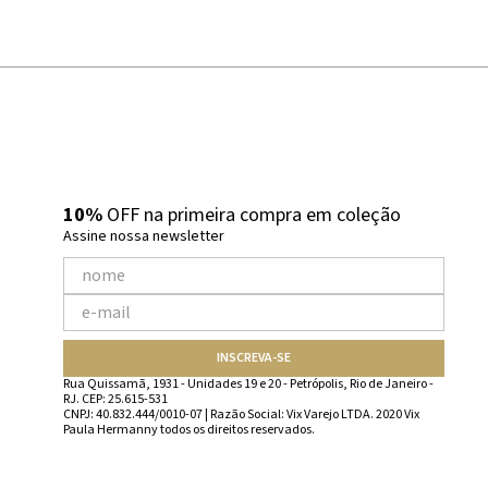
10%
OFF na primeira compra em coleção
Assine nossa newsletter
INSCREVA-SE
Rua Quissamã, 1931 - Unidades 19 e 20 - Petrópolis, Rio de Janeiro -
RJ. CEP: 25.615-531
CNPJ: 40.832.444/0010-07 | Razão Social: Vix Varejo LTDA. 2020 Vix
Paula Hermanny todos os direitos reservados.