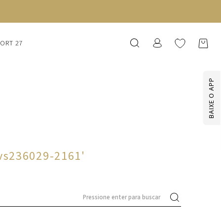
SORT 27
BAIXE O APP
-vs236029-2161
'