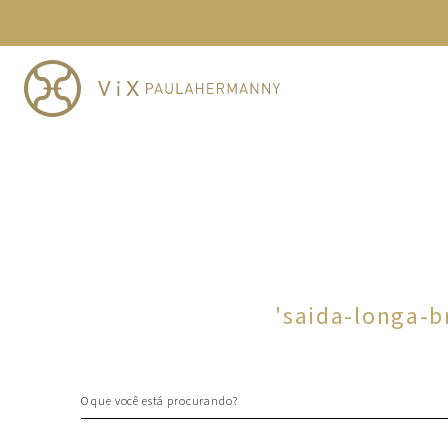
TERMOS MAIS BUSCADOS
1
º
cheeky
2
º
vestido
3
º
maio
4
º
biquini
5
º
calcinha
6
º
vestido curto
7
º
saida
8
º
verde
'
saida-longa-b
9
º
vestidos
10
º
top
O que você está procurando?
TERMOS MAIS BUSCADOS