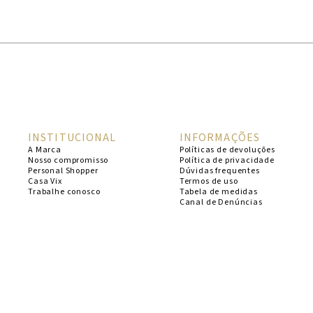
1
º
cheeky
2
º
vestido
3
º
maio
4
º
biquini
5
º
calcinha
INSTITUCIONAL
INFORMAÇÕES
6
º
vestido curto
A Marca
Políticas de devoluções
Nosso compromisso
Política de privacidade
7
º
saida
Personal Shopper
Dúvidas frequentes
Casa Vix
Termos de uso
8
º
verde
Trabalhe conosco
Tabela de medidas
Canal de Denúncias
9
º
vestidos
10
º
top