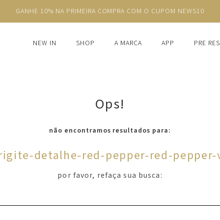
GANHE 10% NA PRIMEIRA COMPRA COM O CUPOM NEWS10
NEW IN
SHOP
A MARCA
APP
PRE RE
Ops!
não encontramos resultados para:
rigite-detalhe-red-pepper-red-pepper
por favor, refaça sua busca: