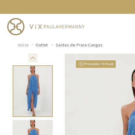
TERMOS MAIS BUSCADOS
1
º
cheeky
2
º
vestido
3
º
maio
Outlet
Saídas de Praia-Cangas
4
º
biquini
5
º
calcinha
Provador Virtual
6
º
vestido curto
7
º
saida
8
º
verde
9
º
vestidos
10
º
top