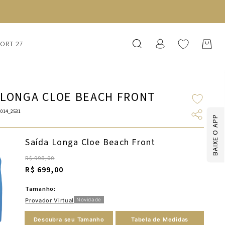
SORT 27
 LONGA CLOE BEACH FRONT
014_2531
BAIXE O APP
Saída Longa Cloe Beach Front
R$ 998,00
R$ 699,00
Tamanho:
Novidade
Provador Virtual
Descubra seu Tamanho
Tabela de Medidas