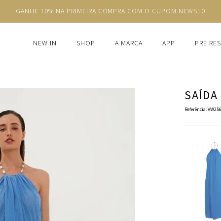
GANHE 10% NA PRIMEIRA COMPRA COM O CUPOM NEWS10
NEW IN
SHOP
A MARCA
APP
PRE RE
SAÍDA
Referência
:
VW256