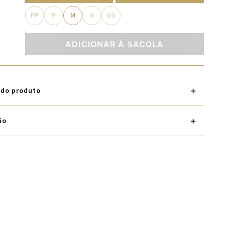
PP
P
M
G
GG
ADICIONAR À SACOLA
 do produto
ão