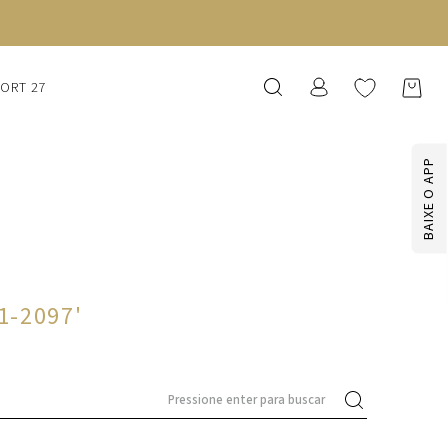
SORT 27
BAIXE O APP
21-2097
'