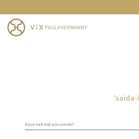
TERMOS MAIS BUSCADOS
1
º
cheeky
2
º
vestido
3
º
maio
4
º
biquini
5
º
calcinha
6
º
vestido curto
7
º
top
8
º
verde
'
saida-
9
º
saida
10
º
top tri
O que você está procurando?
TERMOS MAIS BUSCADOS