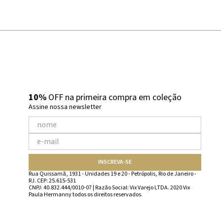
10%
OFF na primeira compra em coleção
Assine nossa newsletter
INSCREVA-SE
Rua Quissamã, 1931 - Unidades 19 e 20 - Petrópolis, Rio de Janeiro -
RJ. CEP: 25.615-531
CNPJ: 40.832.444/0010-07 | Razão Social: Vix Varejo LTDA. 2020 Vix
Paula Hermanny todos os direitos reservados.