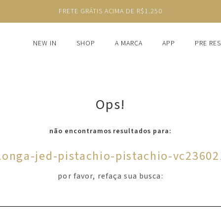
FRETE GRÁTIS ACIMA DE R$1.250
NEW IN
SHOP
A MARCA
APP
PRE RE
Ops!
não encontramos resultados para:
longa-jed-pistachio-pistachio-vc2360
por favor, refaça sua busca: