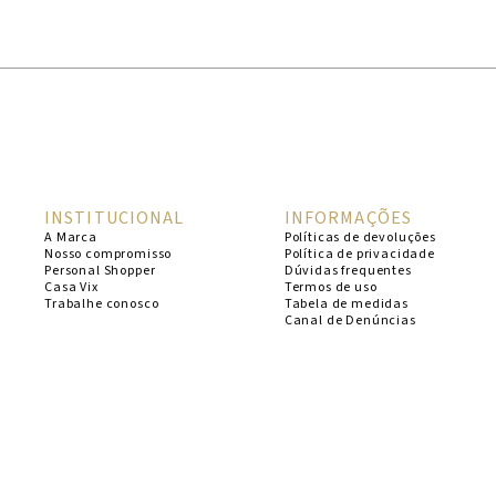
1
º
cheeky
2
º
vestido
3
º
maio
4
º
biquini
5
º
calcinha
INSTITUCIONAL
INFORMAÇÕES
6
º
vestido curto
A Marca
Políticas de devoluções
Nosso compromisso
Política de privacidade
7
º
top
Personal Shopper
Dúvidas frequentes
Casa Vix
Termos de uso
8
º
verde
Trabalhe conosco
Tabela de medidas
Canal de Denúncias
9
º
saida
10
º
top tri