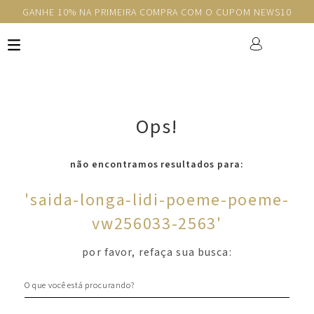
GANHE 10% NA PRIMEIRA COMPRA COM O CUPOM NEWS10
Ops!
não encontramos resultados para:
'
saida-longa-lidi-poeme-poeme-
vw256033-2563
'
por favor, refaça sua busca:
O que você está procurando?