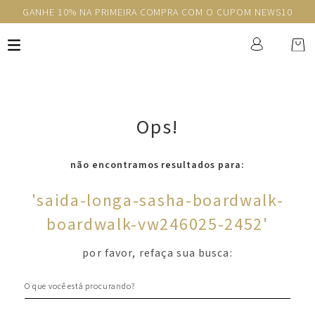
GANHE 10% NA PRIMEIRA COMPRA COM O CUPOM NEWS10
Ops!
não encontramos resultados para:
'
saida-longa-sasha-boardwalk-
boardwalk-vw246025-2452
'
por favor, refaça sua busca:
O que você está procurando?