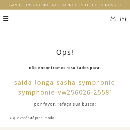
GANHE 10% NA PRIMEIRA COMPRA COM O CUPOM NEWS10
Ops!
não encontramos resultados para:
'
saida-longa-sasha-symphonie-
symphonie-vw256026-2558
'
por favor, refaça sua busca:
O que você está procurando?